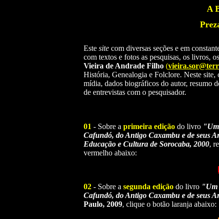
A 
Prez
Este
site
com diversas seções e em constante
com textos e fotos as pesquisas, os livros, o
Vieira de Andrade Filho
(
vieira.sor@ter
História, Genealogia e Folclore. Neste site,
mídia,
dados biográficos do autor, resumo d
de entrevistas com o pesquisador.
01
- Sobre a
primeira edição
do livro
"Um 
Cafundó, do Antigo Caxambu e de seus Ar
Educação e Cultura de Sorocaba, 2000
, r
vermelho abaixo:
02
- Sobre a
segunda edição
do livro
"Um E
Cafundó, do Antigo Caxambu e de seus A
Paulo, 2009
, clique o botão laranja abaixo: