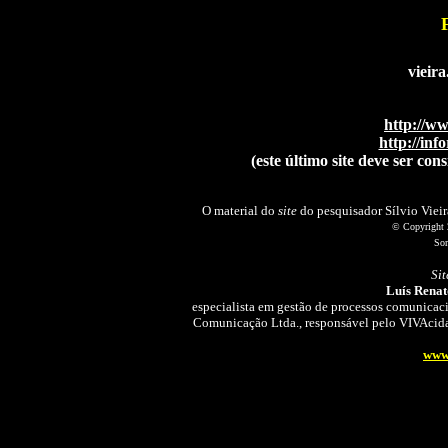
vieir
http://ww
http://inf
(este último site deve ser co
O material do
site
do pesquisador Sílvio Vieir
© Copyright 2
Sor
Sit
Luís Renat
especialista em gestão de processos comunicac
Comunicação Ltda., responsável pelo VIVAcid
www