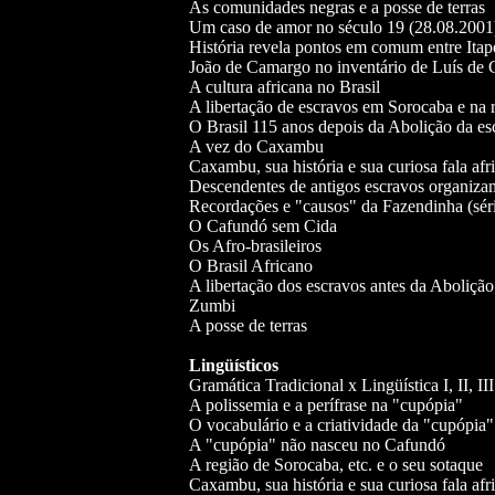
As comunidades negras e a posse de terras
Um caso de amor no século 19 (28.08.2001
História revela pontos em comum entre Itap
João de Camargo no inventário de Luís de
A cultura africana no Brasil
A libertação de escravos em Sorocaba e na 
O Brasil 115 anos depois da Abolição da esc
A vez do Caxambu
Caxambu, sua história e sua curiosa fala afr
Descendentes de antigos escravos organiza
Recordações e "causos" da Fazendinha (séri
O Cafundó sem Cida
Os Afro-brasileiros
O Brasil Africano
A libertação dos escravos antes da Aboliçã
Zumbi
A posse de terras
Lingüísticos
Gramática Tradicional x Lingüística I, II, II
A polissemia e a perífrase na "cupópia"
O vocabulário e a criatividade da "cupópia"
A "cupópia" não nasceu no Cafundó
A região de Sorocaba, etc. e o seu sotaque
Caxambu, sua história e sua curiosa fala afr